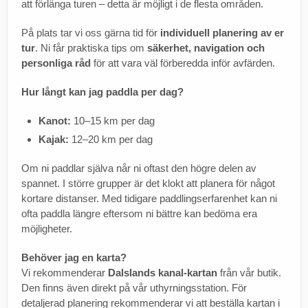
att förlänga turen – detta är möjligt i de flesta områden.
På plats tar vi oss gärna tid för
individuell planering av er
tur
. Ni får praktiska tips om
säkerhet, navigation och
personliga råd
för att vara väl förberedda inför avfärden.
Hur långt kan jag paddla per dag?
Kanot:
10–15 km per dag
Kajak:
12–20 km per dag
Om ni paddlar själva når ni oftast den högre delen av
spannet. I större grupper är det klokt att planera för något
kortare distanser. Med tidigare paddlingserfarenhet kan ni
ofta paddla längre eftersom ni bättre kan bedöma era
möjligheter.
Behöver jag en karta?
Vi rekommenderar
Dalslands kanal-kartan
från vår butik.
Den finns även direkt på vår uthyrningsstation. För
detaljerad planering rekommenderar vi att beställa kartan i